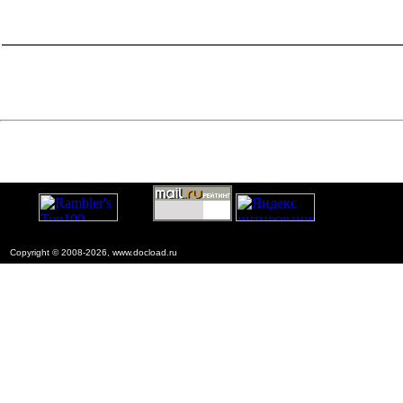
catalog.cgi?c=1&f2=3&f1=II007'> Другие национальные
стандарты
=1&f2=3&f1=II007005'> 13 Охрана окружающей
среды, защита человека от воздействия окружающей
среды. Безопасность
Copyright © 2008-2026, www.docload.ru