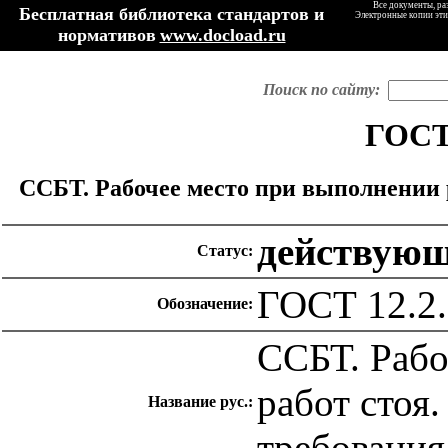
Все документы, ра
Бесплатная библиотека стандартов и
Электронные копии эти
нормативов
www.docload.ru
Поиск по сайту:
ГОСТ 
ССБТ. Рабочее место при выполнении 
действую
Статус:
ГОСТ 12.2.
Обозначение:
ССБТ. Рабо
работ стоя
Название рус.:
требования