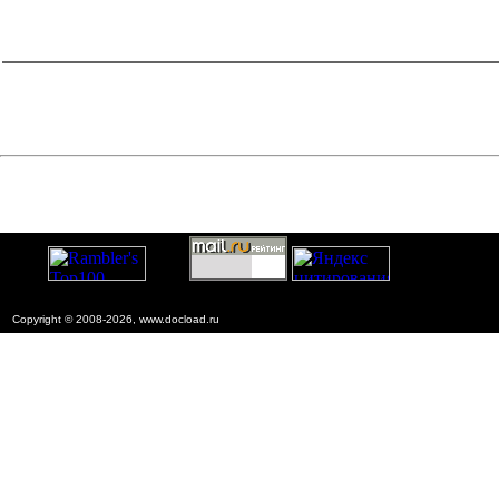
catalog.cgi?c=1&f2=3&f1=II007'> Другие национальные
стандарты
=1&f2=3&f1=II007001'> 01 Общие положения.
Терминология. Стандартизация. Документация
catalog.cgi?c=1&f2=3&f1=II007037'> 91
Строительные материалы и строительство
Copyright © 2008-2026, www.docload.ru