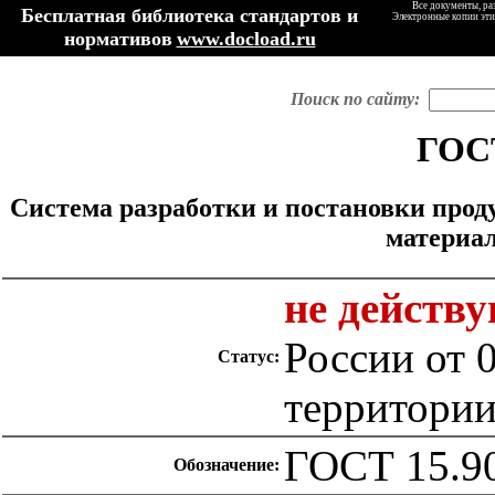
Все документы, ра
Бесплатная библиотека стандартов и
Электронные копии эти
нормативов
www.docload.ru
Поиск по сайту:
ГОСТ
Система разработки и постановки прод
материа
не действ
России от 
Статус:
территории
ГОСТ 15.9
Обозначение: