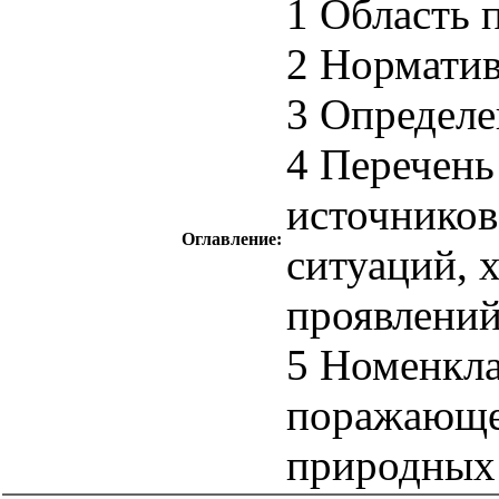
1 Область 
2 Нормати
3 Определе
4 Перечен
источнико
Оглавление:
ситуаций, 
проявлени
5 Номенкла
поражающег
природных