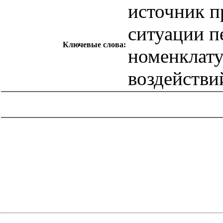
источник 
ситуации 
Ключевые слова:
номенклат
воздействи
catalog.cgi?c=1&f2=3&f1=II007'> Другие национальные
стандарты
=1&f2=3&f1=II007005'> 13 Охрана окружающей
среды, защита человека от воздействия окружающей
среды. Безопасность