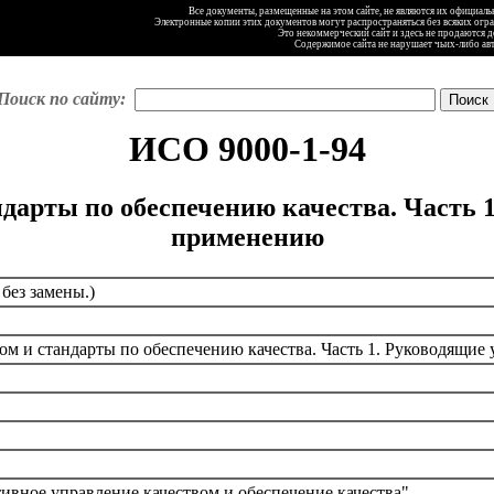
Все документы, размещенные на этом сайте, не являются их официал
Электронные копии этих документов могут распространяться без всяких огр
Это некоммерческий сайт и здесь не продаются 
Содержимое сайта не нарушает чьих-либо ав
Поиск по сайту:
ИСО 9000-1-94
дарты по обеспечению качества. Часть 
применению
без замены.)
ом и стандарты по обеспечению качества. Часть 1. Руководящие
вное управление качеством и обеспечение качества"