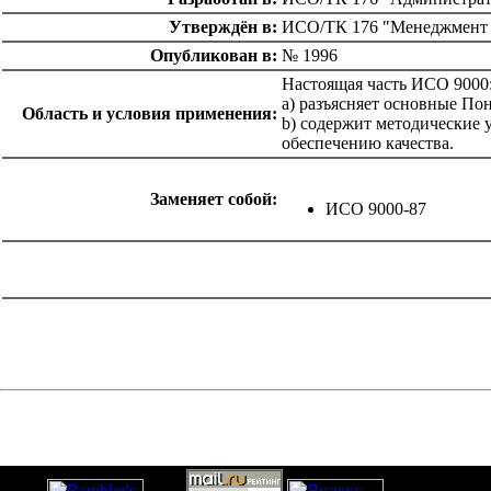
Утверждён в:
ИСО/ТК 176 "Менеджмент ка
Опубликован в:
№ 1996
Настоящая часть ИСО 9000
a) разъясняет основные Пон
Область и условия применения:
b) содержит методические 
обеспечению качества.
Заменяет собой:
ИСО 9000-87
catalog.cgi?c=1&f2=3&f1=II007'> Другие национальные
стандарты
=1&f2=3&f1=II007002'> 03 Социология.
Услуги. Организация фирм и управление ими.
Администрация. Транспорт