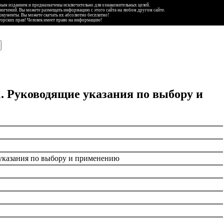
ьным изданием и предназначены исключительно для ознакомительных целей.
аничений. Вы можете размещать информацию с этого сайта на любом другом сайте.
документы. Вы можете скачать их абсолютно бесплатно!
торских прав! Человек имеет право на информацию!
1. Руководящие указания по выбору и
 указания по выбору и применению