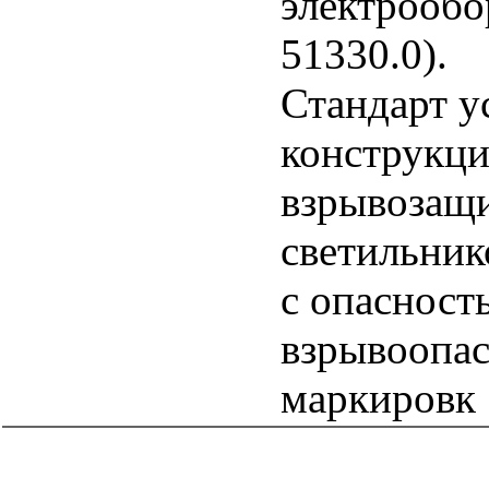
электрообо
51330.0).
Стандарт у
конструкци
взрывозащи
светильник
с опаснос
взрывоопас
маркировк