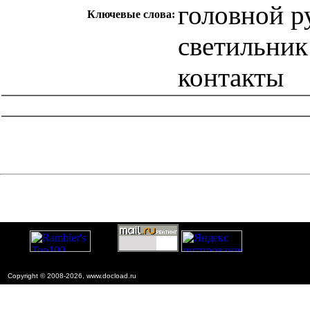
головной 
Ключевые слова:
светильник
контакты
catalog.cgi?c=1&f2=3&f1=II007'> Другие национальные
стандарты
=1&f2=3&f1=II007012'> 29 Электротехника
Copyright © 2008-2026, www.docload.ru