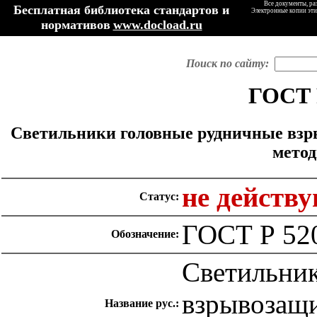
Все документы, ра
Бесплатная библиотека стандартов и
Электронные копии эти
нормативов
www.docload.ru
Поиск по сайту:
ГОСТ 
Светильники головные рудничные взр
мето
не действ
Статус:
ГОСТ Р 52
Обозначение:
Светильни
взрывозащ
Название рус.: