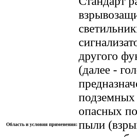
Стандарт р
взрывозащ
светильник
сигнализат
другого фу
(далее - го
предназнач
подземных 
опасных по
пыли (взр
Область и условия применения: