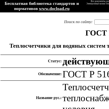
Все документы, ра
Бесплатная библиотека стандартов и
Электронные копии эти
нормативов
www.docload.ru
Поиск по сайту:
ГОСТ 
Теплосчетчики для водяных систем 
действую
Статус:
ГОСТ Р 51
Обозначение:
Теплосчетч
теплоснабж
Название рус.:
условия