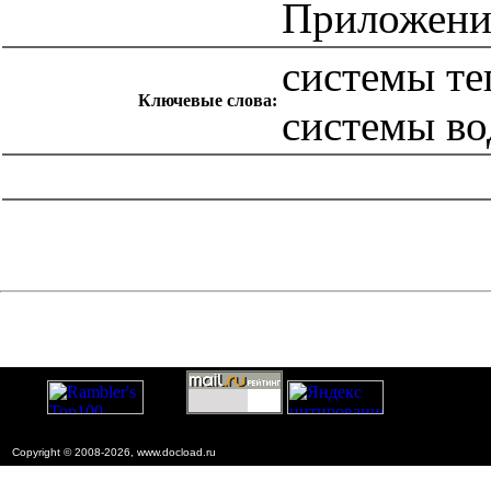
Приложени
системы те
Ключевые слова:
системы во
catalog.cgi?c=1&f2=3&f1=II007'> Другие национальные
стандарты
=1&f2=3&f1=II007006'> 17 Метрология и
измерения. Физические явления
Copyright © 2008-2026, www.docload.ru