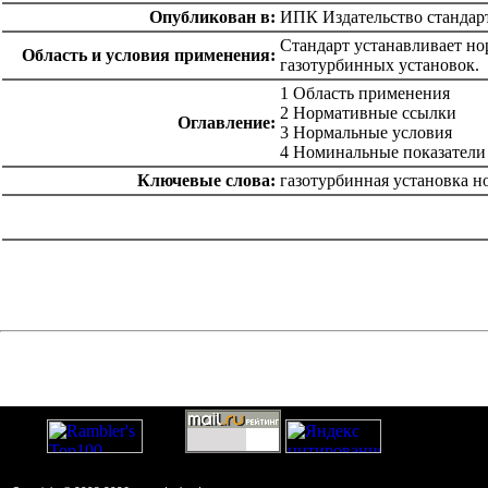
Опубликован в:
ИПК Издательство стандар
Стандарт устанавливает н
Область и условия применения:
газотурбинных установок.
1 Область применения
2 Нормативные ссылки
Оглавление:
3 Нормальные условия
4 Номинальные показатели
Ключевые слова:
газотурбинная установка 
catalog.cgi?c=1&f2=3&f1=II007'> Другие национальные
стандарты
=1&f2=3&f1=II007011'> 27 Энергетика и
теплотехника