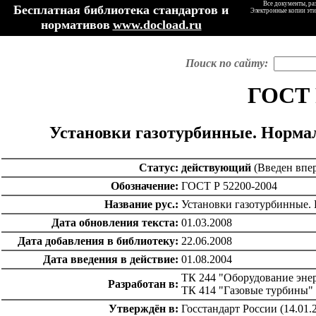
Все документы, ра
Бесплатная библиотека стандартов и
Электронные копии эти
нормативов
www.docload.ru
Поиск по сайту:
ГОСТ 
Установки газотурбинные. Норма
Статус:
действующий
(Введен впер
Обозначение:
ГОСТ Р 52200-2004
Название рус.:
Установки газотурбинные.
Дата обновления текста:
01.03.2008
Дата добавления в библиотеку:
22.06.2008
Дата введения в действие:
01.08.2004
ТК 244 "Оборудование энер
Разработан в:
ТК 414 "Газовые турбины"
Утверждён в:
Госстандарт России (14.01.