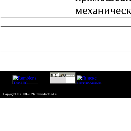
механическ
catalog.cgi?c=1&f2=3&f1=II007'> Другие национальные
стандарты
=1&f2=3&f1=II007031'> 77 Металлургия
Copyright © 2008-2026, www.docload.ru