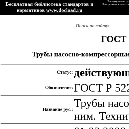
Все документы, ра
Бесплатная библиотека стандартов и
Электронные копии эти
нормативов
www.docload.ru
Поиск по сайту:
ГОСТ 
Трубы насосно-компрессорные
действую
Статус:
ГОСТ Р 52
Обозначение:
Трубы насо
Название рус.:
ним. Техни