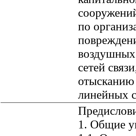
сооружений
по организ
повреждени
воздушных
сетей связ
отысканию
линейных 
Предислов
1. Общие у