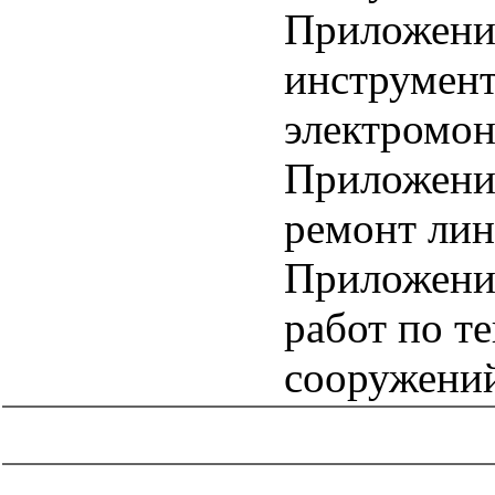
Приложени
инструмент
электромон
Приложение
ремонт ли
Приложение
работ по т
сооружени
catalog.cgi?c=1&f2=3&f1=II005'> Отраслевые и
ведомственные нормативно-методические
документы
=1&f2=3&f1=II005006'> Проектирование и
строительство объектов связи