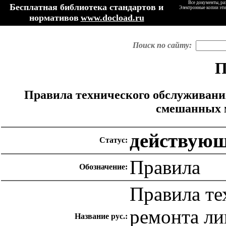
Все документы, ра
Бесплатная библиотека стандартов и
Электронные копии эти
нормативов
www.docload.ru
Поиск по сайту:
П
Правила технического обслуживани
смешанных м
действую
Статус:
Правила
Обозначение:
Правила те
ремонта ли
Название рус.: