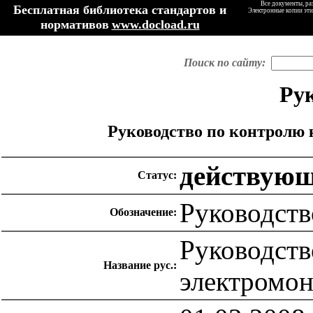
Все документы, ра
Бесплатная библиотека стандартов и
Электронные копии эти
нормативов
www.docload.ru
Поиск по сайту:
Ру
Руководство по контролю 
действую
Статус:
Руководств
Обозначение:
Руководств
Название рус.:
электромо