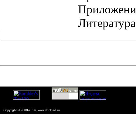
Приложение
Литература
catalog.cgi?c=1&f2=3&f1=II006'> Директивные письма,
положения, рекомендации и др.
Copyright © 2008-2026, www.docload.ru