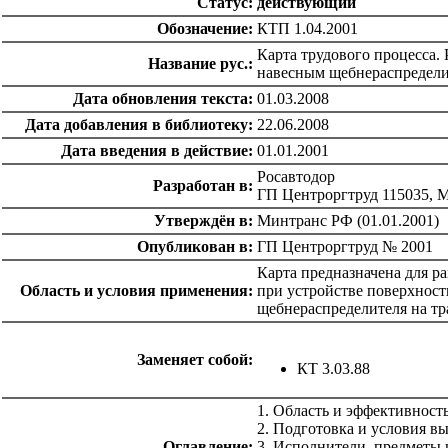
Статус:
действующий
Обозначение:
КТП 1.04.2001
Карта трудового процесса.
Название рус.:
навесным щебнераспределите
Дата обновления текста:
01.03.2008
Дата добавления в библиотеку:
22.06.2008
Дата введения в действие:
01.01.2001
Росавтодор
Разработан в:
ГП Центроргтруд 115035, Мо
Утверждён в:
Минтранс РФ (01.01.2001)
Опубликован в:
ГП Центроргтруд № 2001
Карта предназначена для р
Область и условия применения:
при устройстве поверхност
щебнераспределителя на тр
Заменяет собой:
КТ 3.03.88
1. Область и эффективност
2. Подготовка и условия в
Оглавление:
3. Исполнители, предметы 