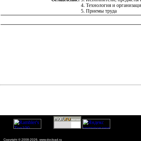
4. Технология и организац
5. Приемы труда
catalog.cgi?c=1&f2=3&f1=II012'> Технология
строительства
Copyright © 2008-2026, www.docload.ru