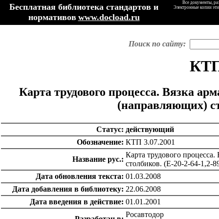
Все документы, ра
Бесплатная библиотека стандартов и
Электронные копии эти
нормативов
www.docload.ru
Поиск по сайту:
КТП
Карта трудового процесса. Вязка ар
(направляющих) сто
Статус:
действующий
Обозначение:
КТП 3.07.2001
Карта трудового процесса.
Название рус.:
столбиков. (Е-20-2-64-1,2-8
Дата обновления текста:
01.03.2008
Дата добавления в библиотеку:
22.06.2008
Дата введения в действие:
01.01.2001
Росавтодор
Разработан в: