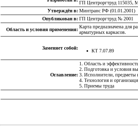
ГП Центроргтруд 115035, Мо
Утверждён в:
Минтранс РФ (01.01.2001)
Опубликован в:
ГП Центроргтруд № 2001
Карта предназначена для р
Область и условия применения:
арматурных каркасов.
Заменяет собой:
КТ 7.07.89
1. Область и эффективност
2. Подготовка и условия в
Оглавление:
3. Исполнители, предметы 
4. Технология и организац
5. Приемы труда
catalog.cgi?c=1&f2=3&f1=II012'> Технология
строительства