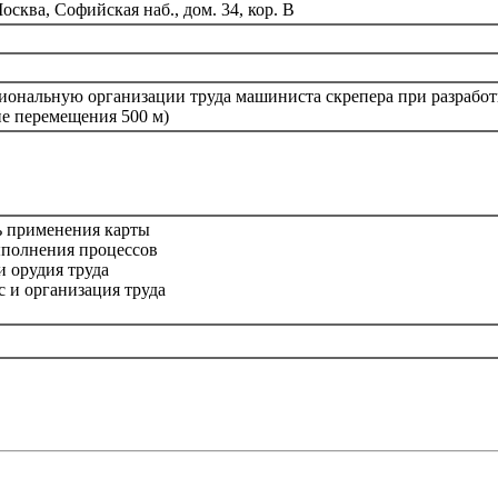
сква, Софийская наб., дом. 34, кор. В
иональную организации труда машиниста скрепера при разработ
ие перемещения 500 м)
ь применения карты
ыполнения процессов
и орудия труда
с и организация труда