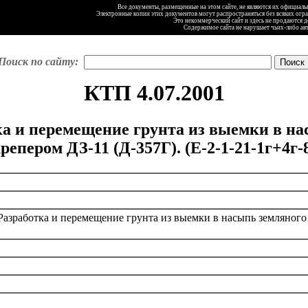
Все документы, размещенные на этом сайте, не являются их официал
Электронные копии этих документов могут распространяться без всяких огр
Это некоммерческий сайт и здесь не продаются 
Содержимое сайта не нарушает чьих-либо ав
Поиск по сайту:
КТП 4.07.2001
тка и перемещение грунта из выемки в н
репером ДЗ-11 (Д-357Г). (Е-2-1-21-1г+4г-
Разработка и перемещение грунта из выемки в насыпь земляного