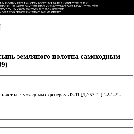
ьным изданием и предназначены исключительно для ознакомительных целей.
аничений. Вы можете размещать информацию с этого сайта на любом другом сайте.
документы. Вы можете скачать их абсолютно бесплатно!
торских прав! Человек имеет право на информацию!
асыпь земляного полотна самоходным
89)
 полотна самоходным скрепером ДЗ-11 (Д-357Г). (Е-2-1-21-