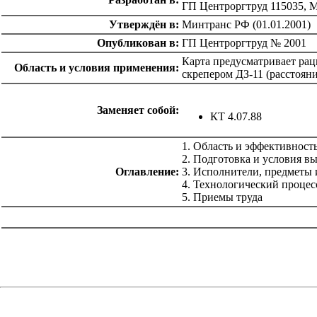
ГП Центроргтруд 115035, Мо
Утверждён в:
Минтранс РФ (01.01.2001)
Опубликован в:
ГП Центроргтруд № 2001
Карта предусматривает рац
Область и условия применения:
скрепером ДЗ-11 (расстоян
Заменяет собой:
КТ 4.07.88
1. Область и эффективност
2. Подготовка и условия в
Оглавление:
3. Исполнители, предметы 
4. Технологический процес
5. Приемы труда
catalog.cgi?c=1&f2=3&f1=II012'> Технология
строительства