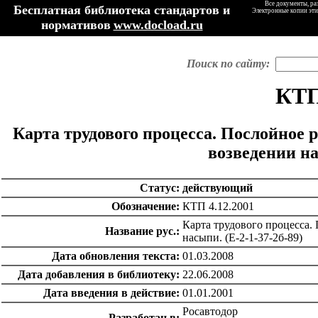
Все документы, ра
Бесплатная библиотека стандартов и
Электронные копии эти
нормативов
www.docload.ru
Поиск по сайту:
КТП
Карта трудового процесса. Послойное 
возведении на
Статус:
действующий
Обозначение:
КТП 4.12.2001
Карта трудового процесса.
Название рус.:
насыпи. (Е-2-1-37-2б-89)
Дата обновления текста:
01.03.2008
Дата добавления в библиотеку:
22.06.2008
Дата введения в действие:
01.01.2001
Росавтодор
Разработан в: