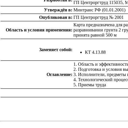
ГП Центроргтруд 115035, Мо
Утверждён в:
Минтранс РФ (01.01.2001)
Опубликован в:
ГП Центроргтруд № 2001
Карта предназначена для р
Область и условия применения:
разравнивании грунта 2 гр
принята равной 500 м
Заменяет собой:
КТ 4.13.88
1. Область и эффективност
2. Подготовка и условия в
Оглавление:
3. Исполнители, предметы 
4. Технологический процес
5. Приемы труда
catalog.cgi?c=1&f2=3&f1=II012'> Технология
строительства