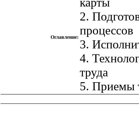
карты
2. Подгото
процессов
Оглавление:
3. Исполни
4. Техноло
труда
5. Приемы 
catalog.cgi?c=1&f2=3&f1=II012'> Технология
строительства