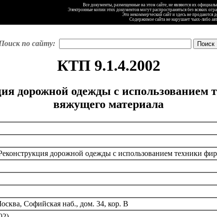
Все документы, размещенные на этом сайте, не являются их официал
Электронные копии этих документов могут распространяться без всяких огр
Это некоммерческий сайт и здесь не продаются 
Содержимое сайта не нарушает чьих-либо ав
Поиск по сайту:
КТП 9.1.4.2002
кция дорожной одежды с использованием
вяжущего материала
. Реконструкция дорожной одежды с использованием техники фи
сква, Софийская наб., дом. 34, кор. В
02)