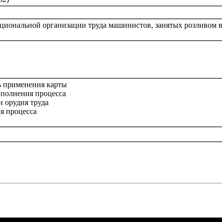
ациональной организации труда машинистов, занятых розливом 
ь применения карты
ыполнения процесса
и орудия труда
ия процесса