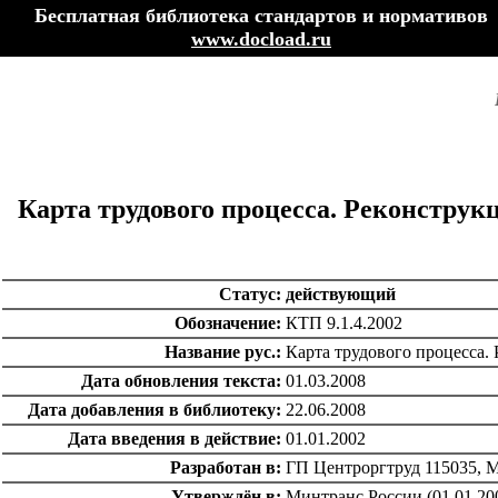
Бесплатная библиотека стандартов и нормативов
www.docload.ru
Карта трудового процесса. Реконстру
Статус:
действующий
Обозначение:
КТП 9.1.4.2002
Название рус.:
Карта трудового процесса
Дата обновления текста:
01.03.2008
Дата добавления в библиотеку:
22.06.2008
Дата введения в действие:
01.01.2002
Разработан в:
ГП Центроргтруд 115035, Мо
Утверждён в:
Минтранс России (01.01.20