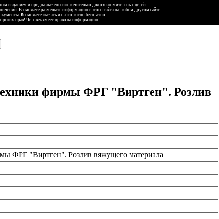
ьным изданием и предназначены исключительно для ознакомительных целей.
аничений. Вы можете размещать информацию с этого сайта на любом другом сайте.
документы. Вы можете скачать их абсолютно бесплатно!
торских прав! Человек имеет право на информацию!
 техники фирмы ФРГ "Виртген". Розлив
рмы ФРГ "Виртген". Розлив вяжущего материала