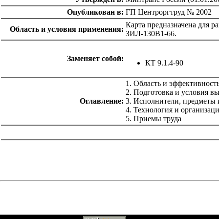
Опубликован в:
ГП Центроргтруд № 2002
Карта предназначена для р
Область и условия применения:
ЗИЛ-130В1-66.
Заменяет собой:
КТ 9.1.4-90
1. Область и эффективност
2. Подготовка и условия в
Оглавление:
3. Исполнители, предметы 
4. Технология и организац
5. Приемы труда
catalog.cgi?c=1&f2=3&f1=II012'> Технология
строительства