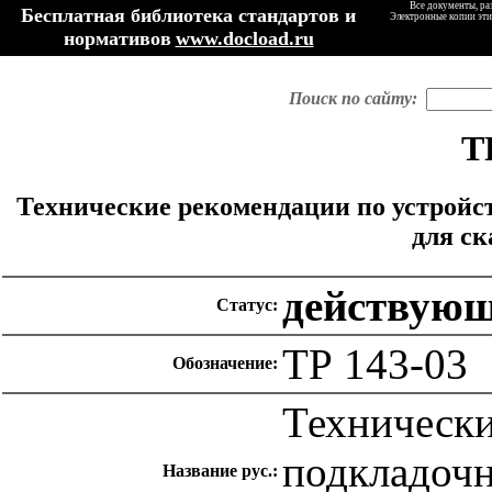
Все документы, ра
Бесплатная библиотека стандартов и
Электронные копии эти
нормативов
www.docload.ru
Поиск по сайту:
Т
Технические рекомендации по устройс
для ск
действую
Статус:
ТР 143-03
Обозначение:
Технически
подкладочн
Название рус.: