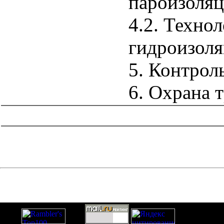
пароизоля
4.2. Техно
гидроизол
5. Контроль
6. Охрана 
catalog.cgi?c=1&f2=3&f1=II008'> Нормативные документы
субъектов Российской Федерации
=1&f2=3&f1=II008001'>
Нормативные документы г. Москвы