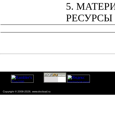
5. МАТЕ
РЕСУРСЫ
catalog.cgi?c=1&f2=3&f1=II012'> Технология
строительства
Copyright © 2008-2026, www.docload.ru