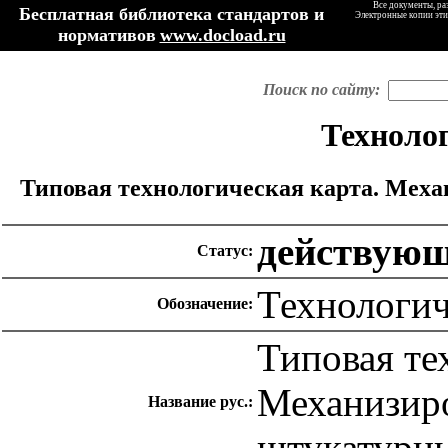
Все документы, ра
Бесплатная библиотека стандартов и
Электронные копии эти
нормативов
www.docload.ru
Поиск по сайту:
Техноло
Типовая технологическая карта. Мех
действую
Статус:
Технологич
Обозначение:
Типовая те
Механизир
Название рус.:
штукатурн