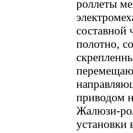
роллеты ме
электромех
составной 
полотно, с
скрепленны
перемещающ
направляю
приводом н
Жалюзи-ро
установки 