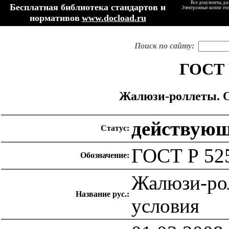
Все документы, ра
Бесплатная библиотека стандартов и
Электронные копии эти
нормативов
www.docload.ru
Поиск по сайту:
ГОСТ 
Жалюзи-роллеты. О
действую
Статус:
ГОСТ Р 52
Обозначение:
Жалюзи-ро
Название рус.:
условия