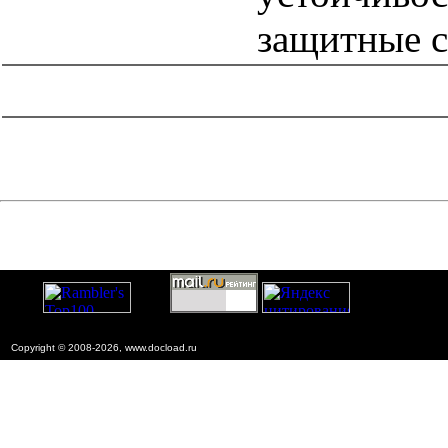
защитные с
catalog.cgi?c=1&f2=3&f1=II007'> Другие национальные
стандарты
=1&f2=3&f1=II007005'> 13 Охрана окружающей
среды, защита человека от воздействия окружающей
среды. Безопасность
Copyright © 2008-2026, www.docload.ru