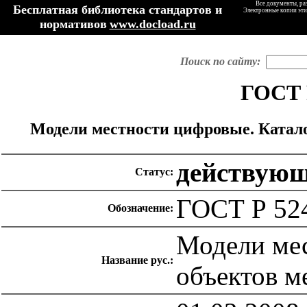
Все документы, ра
Бесплатная библиотека стандартов и
Электронные копии эти
нормативов
www.docload.ru
Поиск по сайту:
ГОСТ 
Модели местности цифровые. Катало
действую
Статус:
ГОСТ Р 52
Обозначение:
Модели мес
Название рус.:
объектов м