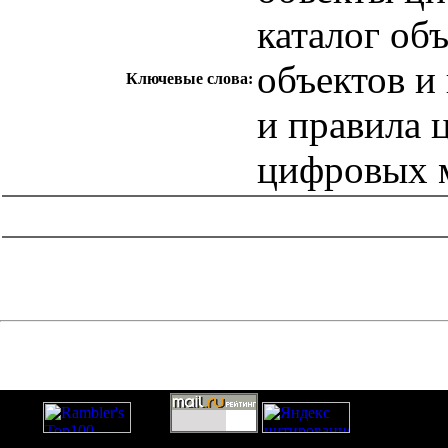
каталог об
объектов и
Ключевые слова:
и правила 
цифровых 
catalog.cgi?c=1&f2=3&f1=II007'> Другие национальные
стандарты
=1&f2=3&f1=II007003'> 07 Математика.
Естественные науки