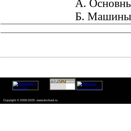
А. Основн
Б. Машины,
catalog.cgi?c=1&f2=3&f1=II012'> Технология
строительства
Copyright © 2008-2026, www.docload.ru