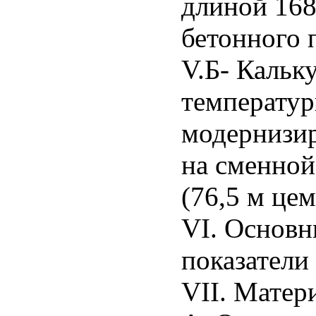
длиной 168
бетонного 
V.Б- Кальку
температу
модернизи
на сменной
(76,5 м це
VI. Основн
показатели
VII. Матер