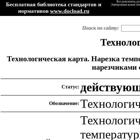
Все документы, ра
Бесплатная библиотека стандартов и
Электронные копии эти
нормативов
www.docload.ru
Поиск по сайту:
Техноло
Технологическая карта. Нарезка тем
нарезчиками 
действую
Статус:
Технологич
Обозначение:
Технологич
температур