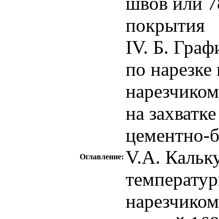
швов или 7
покрытия
IV. Б. Гра
по нарезке
нарезчиком
на захватке
цементно-б
V.А. Кальку
Оглавление:
температу
нарезчиком