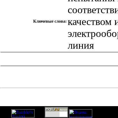
соответств
качеством 
Ключевые слова:
электрообо
линия
catalog.cgi?c=1&f2=3&f1=II007'> Другие национальные
стандарты
=1&f2=3&f1=II007002'> 03 Социология.
Услуги. Организация фирм и управление ими.
Администрация. Транспорт