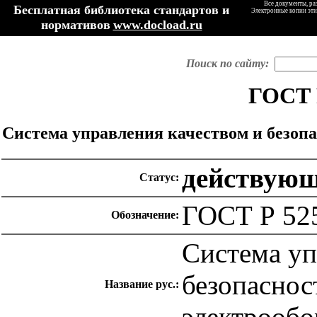
Все документы, ра
Бесплатная библиотека стандартов и
Электронные копии эти
нормативов
www.docload.ru
Поиск по сайту:
ГОСТ 
Система управления качеством и безопа
действую
Статус:
ГОСТ Р 52
Обозначение:
Система уп
безопаснос
Название рус.:
электрообо