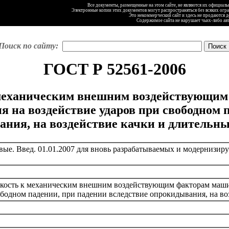
Все документы, размещенные на этом сайте, не являются их официал
Электронные копии этих документов могут распространяться без всяких огр
Это некоммерческий сайт и здесь не продаются 
Содержимое сайта не нарушает чьих-либо ав
Поиск по сайту:
ГОСТ Р 52561-2006
механическим внешним воздействующим 
 на воздействие ударов при свободном 
ния, на воздействие качки и длительн
ые. Введ. 01.01.2007 для вновь разрабатываемых и модернизируе
кость к механическим внешним воздействующим факторам машин
ободном падении, при падении вследствие опрокидывания, на во