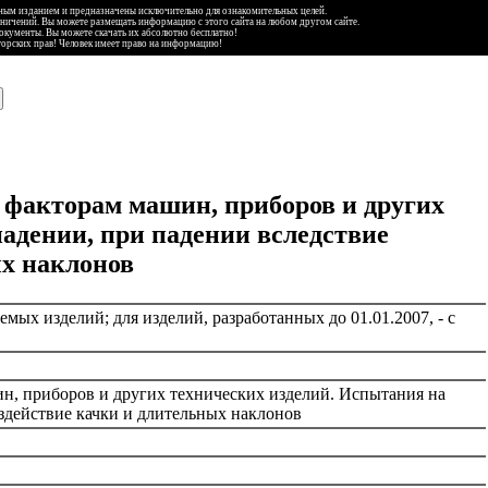
ьным изданием и предназначены исключительно для ознакомительных целей.
аничений. Вы можете размещать информацию с этого сайта на любом другом сайте.
документы. Вы можете скачать их абсолютно бесплатно!
торских прав! Человек имеет право на информацию!
факторам машин, приборов и других
падении, при падении вследствие
ых наклонов
мых изделий; для изделий, разработанных до 01.01.2007, - с
, приборов и других технических изделий. Испытания на
здействие качки и длительных наклонов