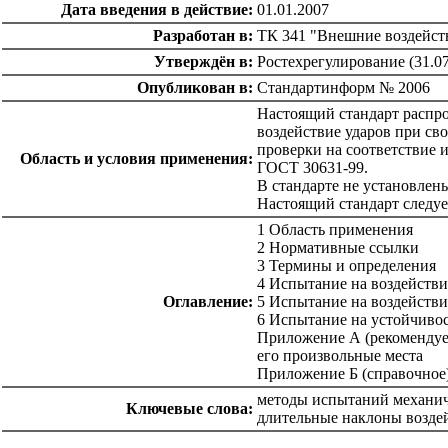
Дата введения в действие:
01.01.2007
Разработан в:
ТК 341 "Внешние воздейст
Утверждён в:
Ростехрегулирование (31.07
Опубликован в:
Стандартинформ № 2006
Настоящий стандарт распро
воздействие ударов при св
проверки на соответствие и
Область и условия применения:
ГОСТ 30631-99.
В стандарте не установле
Настоящий стандарт следуе
1 Область применения
2 Нормативные ссылки
3 Термины и определения
4 Испытание на воздействи
Оглавление:
5 Испытание на воздействи
6 Испытание на устойчивос
Приложение А (рекомендуем
его произвольные места
Приложение Б (справочное
методы испытаний механич
Ключевые слова:
длительные наклоны возде
catalog.cgi?c=1&f2=3&f1=II007'> Другие национальные