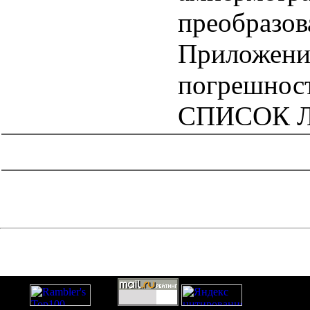
преобразов
Приложени
погрешност
СПИСОК 
catalog.cgi?c=1&f2=3&f1=II005'> Отраслевые и
ведомственные нормативно-методические
документы
=1&f2=3&f1=II005009'> Проектирование и
строительство объектов энергетического комплекса