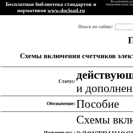
Все документы, ра
Бесплатная библиотека стандартов и
Электронные копии эти
нормативов
www.docload.ru
Поиск по сайту:
П
Схемы включения счетчиков элект
действую
Статус:
и дополнен
Пособие
Обозначение:
Схемы вкл
электричес
Название рус.: