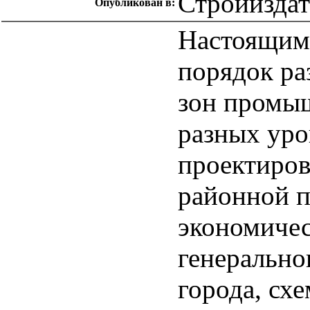
Стройизда
Опубликован в:
Настоящим 
порядок ра
зон промы
разных уро
проектиров
районной п
экономичес
генерально
города, сх