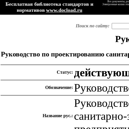
Все документы, ра
Бесплатная библиотека стандартов и
Электронные копии эти
нормативов
www.docload.ru
Поиск по сайту:
Ру
Руководство по проектированию санит
действую
Статус:
Руководств
Обозначение:
Руководств
санитарно
Название рус.:
предприят