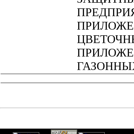
ПРЕДПРИ
ПРИЛОЖЕ
ЦВЕТОЧН
ПРИЛОЖЕ
ГАЗОННЫ
catalog.cgi?c=1&f2=3&f1=II003'> Справочные пособия к
СНиП