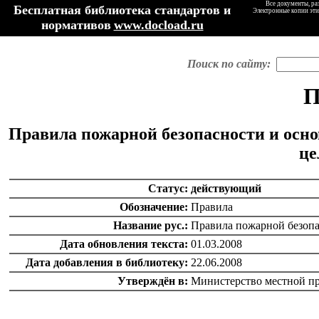
Все документы, ра
Бесплатная библиотека стандартов и
Электронные копии эти
нормативов
www.docload.ru
Поиск по сайту:
П
Правила пожарной безопасности и осно
це
Статус:
действующий
Обозначение:
Правила
Название рус.:
Правила пожарной безопа
Дата обновления текста:
01.03.2008
Дата добавления в библиотеку:
22.06.2008
Утверждён в:
Министерство местной п
catalog.cgi?c=1&f2=3&f1=II004'> Нормативные документы
по надзору в области
строительства
=1&f2=3&f1=II004002'> Нормативные