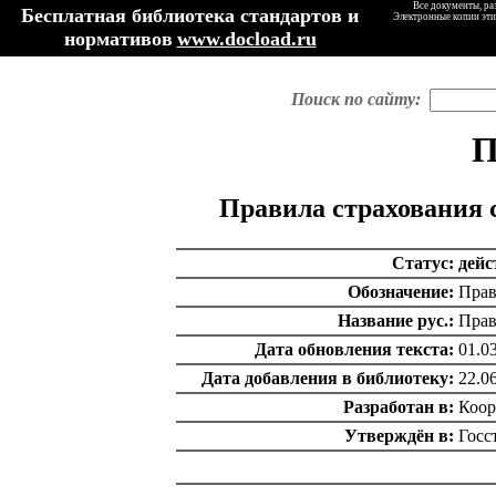
Все документы, ра
Бесплатная библиотека стандартов и
Электронные копии эти
нормативов
www.docload.ru
Поиск по сайту:
П
Правила страхования 
Статус:
дей
Обозначение:
Прав
Название рус.:
Прав
Дата обновления текста:
01.0
Дата добавления в библиотеку:
22.0
Разработан в:
Коор
Утверждён в:
Госс
catalog.cgi?c=1&f2=3&f1=II006'> Директивные письма,
положения, рекомендации и др.