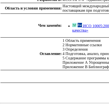
Настоящий международный 
Область и условия применения:
поставщикам при подготовк
Чем заменён:
ИСО 10005:2005
качества»
1 Область применения
2 Нормативные ссылки
3 Определения
Оглавление:
4 Подготовка, анализ, при
5 Содержание программы к
Приложение А Упрощенные 
Приложение В Библиограф
catalog.cgi?c=1&f2=3&f1=II007'> Другие национальные
стандарты
=1&f2=3&f1=II007002'> 03 Социология.
Услуги. Организация фирм и управление ими.
Администрация. Транспорт