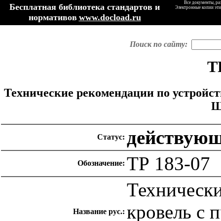
Все документы, ра
Бесплатная библиотека стандартов и
Электронные копии эти
нормативов
www.docload.ru
Поиск по сайту:
Т
Технические рекомендации по устройст
Ш
действую
Статус:
ТР 183-07
Обозначение:
Технически
кровель с 
Название рус.: