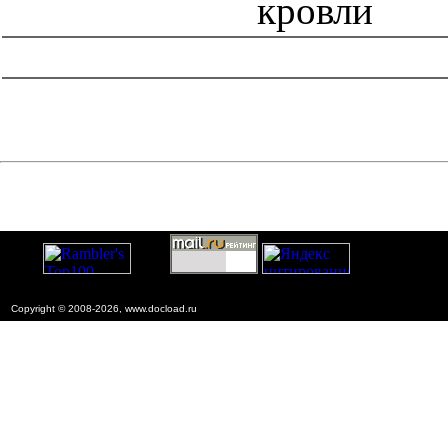
кровли
catalog.cgi?c=1&f2=3&f1=II008'> Нормативные документы
субъектов Российской Федерации
=1&f2=3&f1=II008001'>
Нормативные документы г. Москвы
Copyright © 2008-2026, www.docload.ru