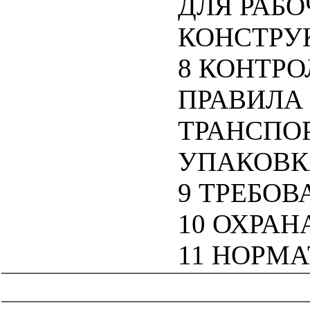
ДЛЯ РАБ
КОНСТРУ
8 КОНТРО
ПРАВИЛА
ТРАНСПО
УПАКОВК
9 ТРЕБО
10 ОХРА
11 НОРМ
catalog.cgi?c=1&f2=3&f1=II008'> Нормативные документы
субъектов Российской Федерации
=1&f2=3&f1=II008001'>
Нормативные документы г. Москвы