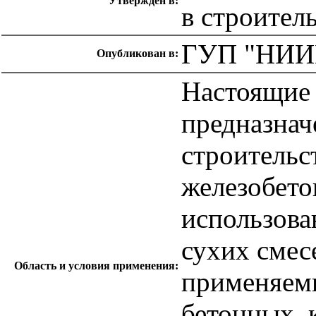
Утверждён в:
в строител
ГУП "НИИМ
Опубликован в:
Настоящие 
предназнач
строительс
железобето
использов
сухих смес
Область и условия применения:
применяемы
бетонных, 