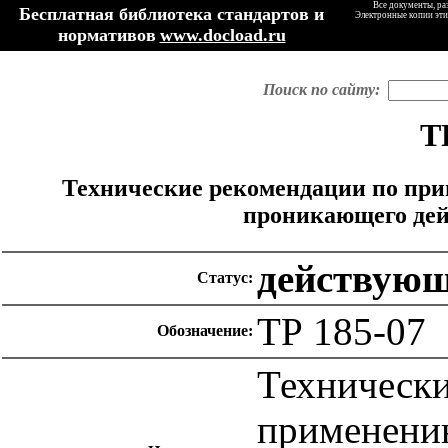
Все документы, ра
Бесплатная библиотека стандартов и
Электронные копии эти
нормативов
www.docload.ru
Поиск по сайту:
Т
Технические рекомендации по при
проникающего дейс
действую
Статус:
ТР 185-07
Обозначение:
Технически
применени