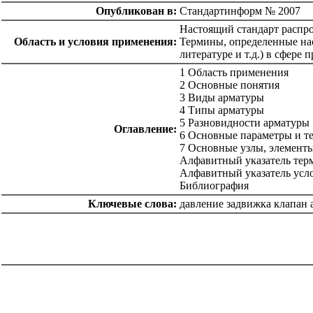
Опубликован в:
Стандартинформ № 2007
Настоящий стандарт распро
Область и условия применения:
Термины, определенные нас
литературе и т.д.) в сфере
1 Область применения
2 Основные понятия
3 Виды арматуры
4 Типы арматуры
5 Разновидности арматуры
Оглавление:
6 Основные параметры и т
7 Основные узлы, элементы
Алфавитный указатель тер
Алфавитный указатель усл
Библиография
Ключевые слова:
давление задвижка клапан 
catalog.cgi?c=1&f2=3&f1=II007'> Другие национальные
стандарты
=1&f2=3&f1=II007001'> 01 Общие положения.
Терминология. Стандартизация. Документация
catalog.cgi?c=1&f2=3&f1=II007009'> 23
Гидравлические и пневматические системы и
компоненты общего назначения