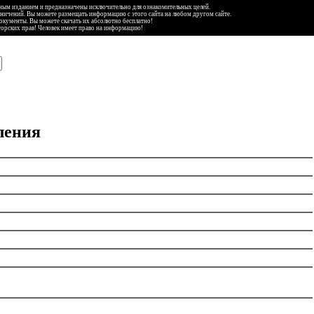
ьным изданием и предназначены исключительно для ознакомительных целей.
аничений. Вы можете размещать информацию с этого сайта на любом другом сайте.
документы. Вы можете скачать их абсолютно бесплатно!
торских прав! Человек имеет право на информацию!
ления