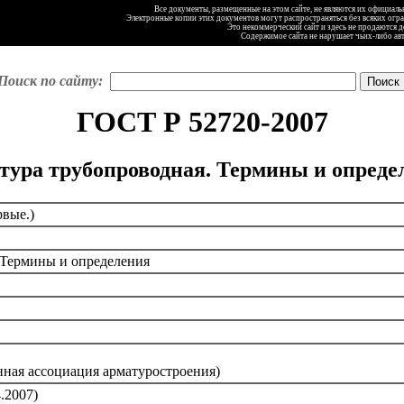
Все документы, размещенные на этом сайте, не являются их официал
Электронные копии этих документов могут распространяться без всяких огр
Это некоммерческий сайт и здесь не продаются 
Содержимое сайта не нарушает чьих-либо ав
Поиск по сайту:
ГОСТ Р 52720-2007
тура трубопроводная. Термины и опреде
вые.)
 Термины и определения
ая ассоциация арматуростроения)
.2007)