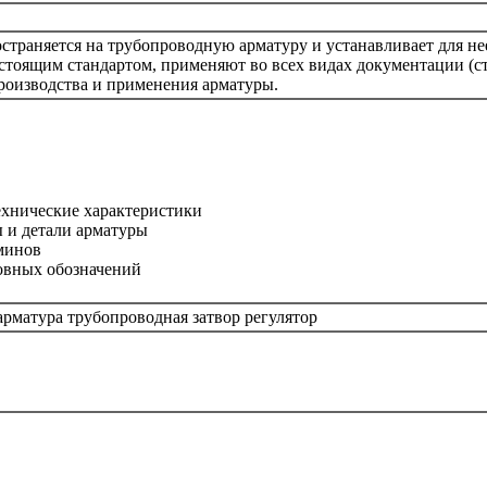
страняется на трубопроводную арматуру и устанавливает для не
тоящим стандартом, применяют во всех видах документации (ст
 производства и применения арматуры.
ехнические характеристики
 и детали арматуры
минов
овных обозначений
арматура трубопроводная затвор регулятор