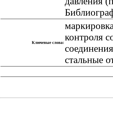
давления (
Библиогра
маркировка
контроля с
Ключевые слова:
соединения
стальные о
catalog.cgi?c=1&f2=3&f1=II007'> Другие национальные
стандарты
=1&f2=3&f1=II007028'> 71 Химическая
промышленность