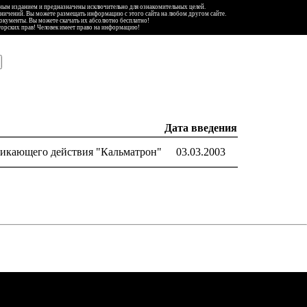
ьным изданием и предназначены исключительно для ознакомительных целей.
аничений. Вы можете размещать информацию с этого сайта на любом другом сайте.
документы. Вы можете скачать их абсолютно бесплатно!
торских прав! Человек имеет право на информацию!
Дата введения
никающего действия "Кальматрон"
03.03.2003