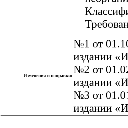
Классифи
Требован
№1 от 01.1
издании «
№2 от 01.0
Изменения и поправки:
издании «
№3 от 01.0
издании «
catalog.cgi?c=1&f2=3&f1=II007'> Другие национальные
стандарты
=1&f2=3&f1=II007010'> 25 Машиностроение