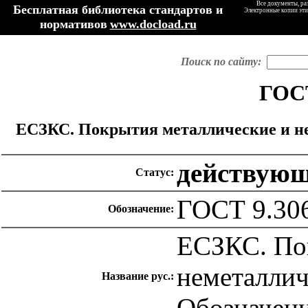
Все документы, ра
Бесплатная библиотека стандартов и
Электронные копии эти
нормативов
www.docload.ru
Поиск по сайту:
ГОСТ
ЕСЗКС. Покрытия металлические и не
действую
Статус:
ГОСТ 9.30
Обозначение:
ЕСЗКС. По
неметаллич
Название рус.:
Обозначен