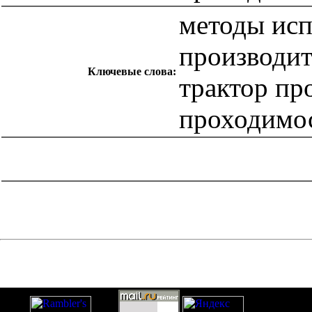
методы ис
производит
Ключевые слова:
трактор п
проходимо
catalog.cgi?c=1&f2=3&f1=II007'> Другие национальные
стандарты
=1&f2=3&f1=II007022'> 53 Подъемно-
транспортное оборудование
catalog.cgi?c=1&f2=3&f1=II007026'> 65 Сельское
хозяйство