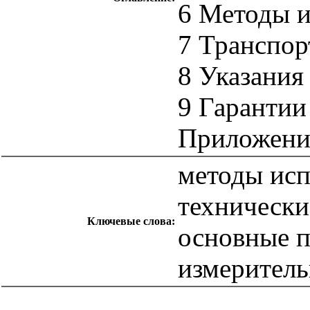
6 Методы 
7 Транспор
8 Указания
9 Гарантии
Приложени
методы исп
технически
Ключевые слова:
основные п
измеритель
catalog.cgi?c=1&f2=3&f1=II007'> Другие национальные
стандарты
=1&f2=3&f1=II007006'> 17 Метрология и
измерения. Физические явления