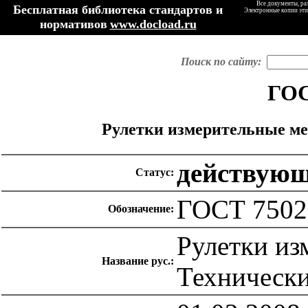
Все документы, ра
Бесплатная библиотека стандартов и
Электронные копии эти
нормативов
www.docload.ru
Поиск по сайту:
ГОС
Рулетки измерительные ме
действую
Статус:
ГОСТ 7502
Обозначение:
Рулетки из
Название рус.:
Технически