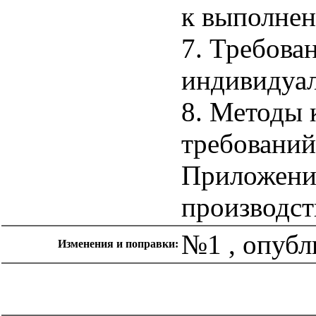
к выполнен
7. Требова
индивидуа
8. Методы 
требований
Приложени
производст
№1 , опубл
Изменения и поправки:
catalog.cgi?c=1&f2=3&f1=II007'> Другие национальные
стандарты
=1&f2=3&f1=II007005'> 13 Охрана окружающей
среды, защита человека от воздействия окружающей
среды. Безопасность
catalog.cgi?c=1&f2=3&f1=II007010'> 25
Машиностроение