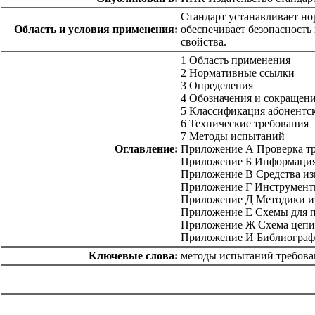
Стандарт устанавливает н
Область и условия применения:
обеспечивает безопасность 
свойства.
1 Область применения
2 Нормативные ссылки
3 Определения
4 Обозначения и сокращен
5 Классификация абонентс
6 Технические требования
7 Методы испытаний
Оглавление:
Приложение А Проверка тр
Приложение Б Информация 
Приложение В Средства из
Приложение Г Инструменты
Приложение Д Методики из
Приложение Е Схемы для п
Приложение Ж Схема цепи 
Приложение И Библиограф
Ключевые слова:
методы испытаний требован
catalog.cgi?c=1&f2=3&f1=II007'> Другие национальные
стандарты
=1&f2=3&f1=II007014'> 33 Телекоммуникации.
Аудио- и видеотехника