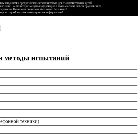
ьным изданием и предназначены исключительно для ознакомительных целей.
аничений. Вы можете размещать информацию с этого сайта на любом другом сайте.
документы. Вы можете скачать их абсолютно бесплатно!
торских прав! Человек имеет право на информацию!
 и методы испытаний
лефонной техники)