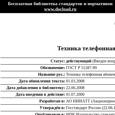
Бесплатная библиотека стандартов и нормативов
www.docload.ru
Техника телефонная
Статус:
действующий
(Введен впе
Обозначение:
ГОСТ Р 51287-99
Название рус.:
Техника телефонная абонен
Дата обновления текста:
01.03.2008
Дата добавления в библиотеку:
22.06.2008
Дата введения в действие:
01.07.2000
Разработан в:
АО НИИАТТ (Акционерное о
Утверждён в:
Госстандарт России (22.06.
Опубликован в:
ИПК Издательство стандар