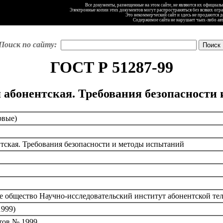
Все документы, размещенные на этом сайте, не являются их официал
Электронные копии этих документов могут распространяться без всяких огр
Это некоммерческий сайт и здесь не продаются 
Содержимое сайта не нарушает чьих-либо ав
Поиск по сайту:
ГОСТ Р 51287-99
 абонентская. Требования безопасности
рвые)
тская. Требования безопасности и методы испытаний
бщество Научно-исследовательский институт абонентской те
1999)
тов № 1999