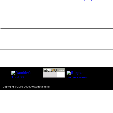
catalog.cgi?c=1&f2=3&f1=II002'> Документы Системы
нормативных документов в
строительстве
=1&f2=3&f1=II002008'> 8. Нормативные
документы по экономике
catalog.cgi?c=1&f2=3&f1=II002008002'> к.81
Ценообразование и сметы
Copyright © 2008-2026, www.docload.ru