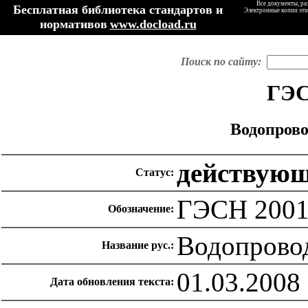
Все документы, ра
Бесплатная библиотека стандартов и
Электронные копии эти
нормативов
www.docload.ru
Поиск по сайту:
ГЭС
Водопрово
действую
Статус:
ГЭСН 2001
Обозначение:
Водопровод
Название рус.:
01.03.2008
Дата обновления текста: