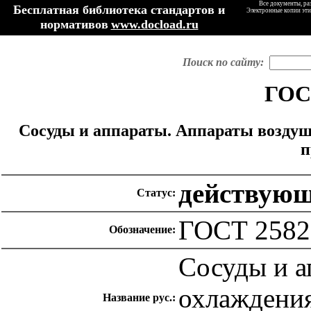
Все документы, ра
Бесплатная библиотека стандартов и
Электронные копии эти
нормативов
www.docload.ru
Поиск по сайту:
ГОСТ
Сосуды и аппараты. Аппараты воздуш
п
действую
Статус:
ГОСТ 2582
Обозначение:
Сосуды и а
охлаждения
Название рус.: