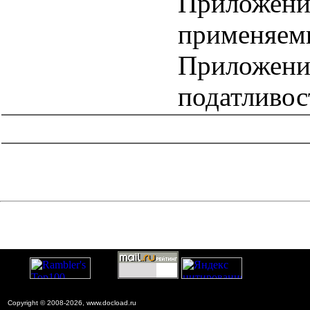
Приложение
применяем
Приложени
податливос
catalog.cgi?c=1&f2=3&f1=II007'> Другие национальные
стандарты
=1&f2=3&f1=II007028'> 71 Химическая
промышленность
Copyright © 2008-2026, www.docload.ru