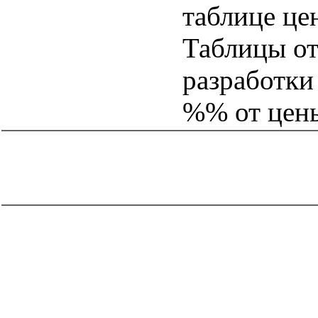
таблице це
Таблицы от
разработки
%% от цен
catalog.cgi?c=1&f2=3&f1=II002'> Документы Системы
нормативных документов в
строительстве
=1&f2=3&f1=II002008'> 8. Нормативные
документы по экономике
catalog.cgi?c=1&f2=3&f1=II002008002'> к.81
Ценообразование и сметы