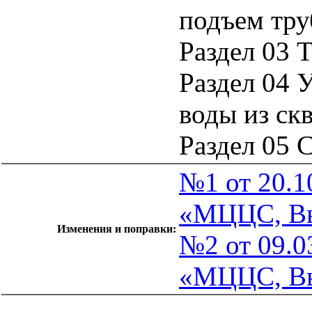
подъем тру
Раздел 03 
Раздел 04 
воды из ск
Раздел 05 
№1 от 20.1
«МЦЦС, Вы
Изменения и поправки:
№2 от 09.0
«МЦЦС, Вып
catalog.cgi?c=1&f2=3&f1=II002'> Документы Системы
нормативных документов в