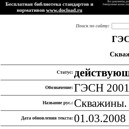
Все документы, ра
Бесплатная библиотека стандартов и
Электронные копии эти
нормативов
www.docload.ru
Поиск по сайту:
ГЭС
Скваж
действую
Статус:
ГЭСН 2001
Обозначение:
Скважины.
Название рус.:
01.03.2008
Дата обновления текста: