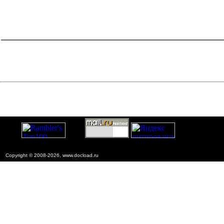
строительстве
=1&f2=3&f1=II002008'> 8. Нормативные
документы по экономике
catalog.cgi?c=1&f2=3&f1=II002008002'> к.81
Ценообразование и сметы
Copyright © 2008-2026, www.docload.ru