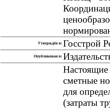
Координац
ценообраз
нормирован
Госстрой Р
Утверждён в:
Издательст
Опубликован в:
Настоящие 
сметные н
для опреде
(затраты т