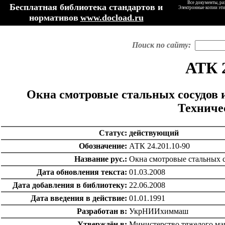
Все документы, ра
Бесплатная библиотека стандартов и
Электронные копии эти
нормативов
www.docload.ru
Поиск по сайту:
АТК 2
Окна смотровые стальных сосудов 
Техниче
Статус:
действующий
Обозначение:
АТК 24.201.10-90
Название рус.:
Окна смотровые стальных с
Дата обновления текста:
01.03.2008
Дата добавления в библиотеку:
22.06.2008
Дата введения в действие:
01.01.1991
Разработан в:
УкрНИИхиммаш
Утверждён в:
Министерство тяжелого ма