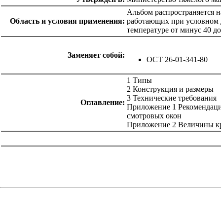
Альбом распространяется н
Область и условия применения:
работающих при условном д
температуре от минус 40 до
Заменяет собой:
ОСТ 26-01-341-80
1 Типы
2 Конструкция и размеры
3 Технические требования
Оглавление:
Приложение 1 Рекомендаци
смотровых окон
Приложение 2 Величины кр
catalog.cgi?c=1&f2=3&f1=II011'> Типовые строительные
конструкции, изделия и узлы