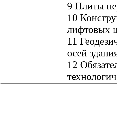
9 Плиты п
10 Констру
лифтовых 
11 Геодези
осей здани
12 Обязате
технологич
catalog.cgi?c=1&f2=3&f1=II008'> Нормативные документы
субъектов Российской Федерации
=1&f2=3&f1=II008001'>
Нормативные документы г. Москвы