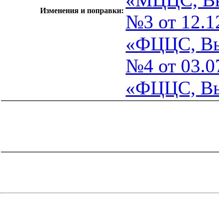
Изменения и поправки:
№3 от 12.1
«ФЦЦС, Вы
№4 от 03.0
«ФЦЦС, Вы
catalog.cgi?c=1&f2=3&f1=II002'> Документы Системы
нормативных документов в
строительстве
=1&f2=3&f1=II002008'> 8. Нормативные
документы по экономике
catalog.cgi?c=1&f2=3&f1=II002008002'> к.81
Ценообразование и сметы