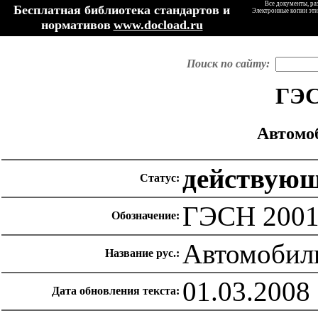
Все документы, ра
Бесплатная библиотека стандартов и
Электронные копии эти
нормативов
www.docload.ru
Поиск по сайту:
ГЭС
Автомо
действую
Статус:
ГЭСН 2001
Обозначение:
Автомобил
Название рус.:
01.03.2008
Дата обновления текста: