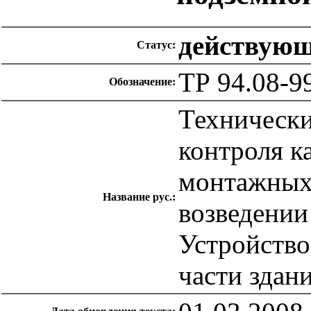
действую
Статус:
ТР 94.08-9
Обозначение:
Технически
контроля к
монтажных 
Название рус.:
возведении
Устройство
части здан