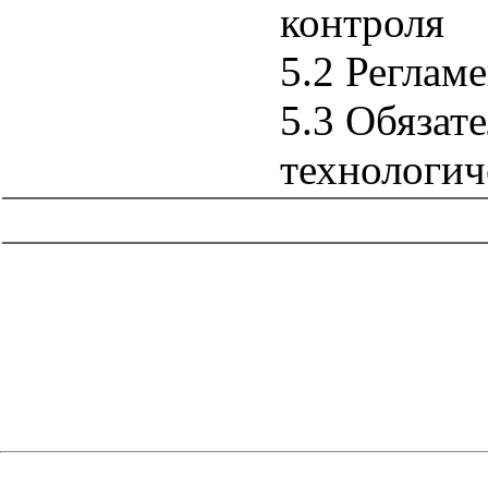
контроля
5.2 Реглам
5.3 Обязат
технологич
catalog.cgi?c=1&f2=3&f1=II008'> Нормативные документы
субъектов Российской Федерации
=1&f2=3&f1=II008001'>
Нормативные документы г. Москвы