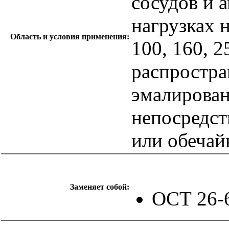
сосудов и 
нагрузках н
Область и условия применения:
100, 160, 
распростра
эмалирован
непосредст
или обечай
Заменяет собой:
ОСТ 26-
catalog.cgi?c=1&f2=3&f1=II011'> Типовые строительные