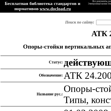
Все документы, ра
Бесплатная библиотека стандартов и
Электронные копии эти
нормативов
www.docload.ru
Поиск по сайту:
АТК 2
Опоры-стойки вертикальных ап
действую
Статус:
АТК 24.200
Обозначение:
Опоры-стой
Название рус.:
Типы, конс