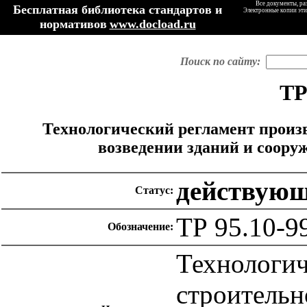
Все документы, ра
Бесплатная библиотека стандартов и
Электронные копии эти
нормативов
www.docload.ru
Поиск по сайту:
ТР
Технологический регламент произ
возведении зданий и соору
действую
Статус:
ТР 95.10-9
Обозначение:
Технологич
строительн