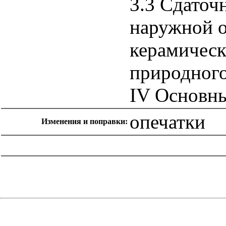
3.3 Сдаточ
наружной о
керамическ
природног
IV Основны
опечатки
Изменения и поправки:
catalog.cgi?c=1&f2=3&f1=II008'> Нормативные документы
субъектов Российской Федерации
=1&f2=3&f1=II008001'>
Нормативные документы г. Москвы