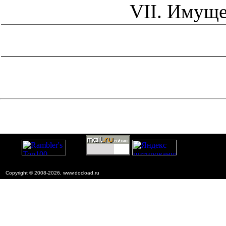
VII. Имуще
catalog.cgi?c=1&f2=3&f1=II005'> Отраслевые и
ведомственные нормативно-методические
документы
=1&f2=3&f1=II005007'> Проектирование и
строительство объектов нефтяной и газовой
промышленности
Copyright © 2008-2026, www.docload.ru