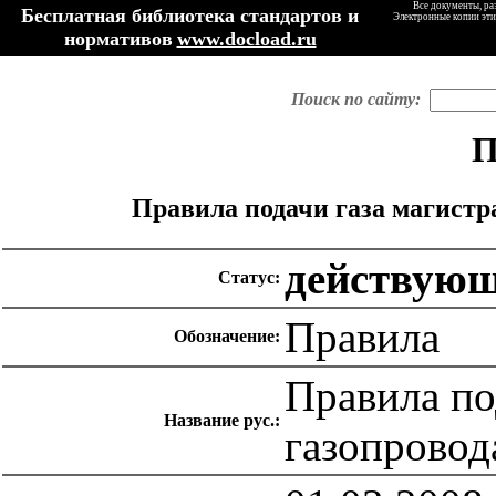
Все документы, ра
Бесплатная библиотека стандартов и
Электронные копии эти
нормативов
www.docload.ru
Поиск по сайту:
П
Правила подачи газа магистр
действую
Статус:
Правила
Обозначение:
Правила по
Название рус.:
газопровод