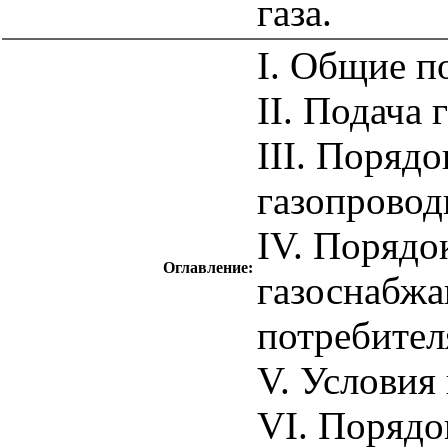
газа.
I. Общие п
II. Подача 
III. Порядо
газопрово
IV. Порядо
Оглавление:
газоснабж
потребите
V. Условия 
VI. Порядо