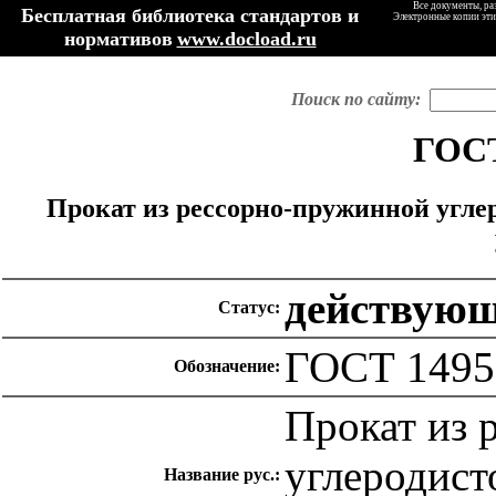
Все документы, ра
Бесплатная библиотека стандартов и
Электронные копии эти
нормативов
www.docload.ru
Поиск по сайту:
ГОСТ
Прокат из рессорно-пружинной угле
действую
Статус:
ГОСТ 1495
Обозначение:
Прокат из 
углеродист
Название рус.: