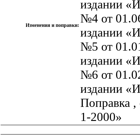
издании «
№4 от 01.0
Изменения и поправки:
издании «
№5 от 01.0
издании «
№6 от 01.0
издании «
Поправка ,
1-2000»
catalog.cgi?c=1&f2=3&f1=II007'> Другие национальные
стандарты
=1&f2=3&f1=II007031'> 77 Металлургия